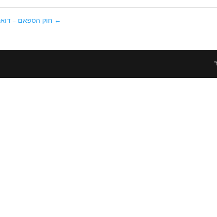
←
חוק הספאם – דואר