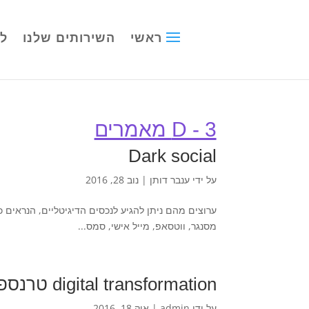
ראשי
השירותים שלנו
לק
D - 3 מאמרים
Dark social
על ידי
ענבר דותן
|
נוב 28, 2016
ערוצים מהם ניתן להגיע לנכסים הדיגיטליים, הנראים כ
מסנגר, ווטסאפ, מייל אישי, סמס...
digital transformation טרנספורמציה דיגיטלית
על ידי
admin
|
אוק 18, 2016