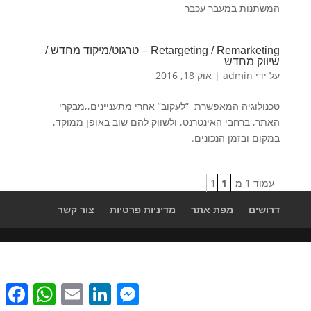
המשתנות במעבר עכבר
Retargeting / Remarketing – טרגוט/מיקוד מחדש /
שיווק מחדש
על ידי
admin
|
אוק 18, 2016
טכנולוגיה המאפשרת “לעקוב” אחרי מתעניינים,,מבקרי
האתר, ברחבי האינטרנט, ולשווק להם שוב באופן ממוקד,
במקום ובזמן הנכונים.
עמוד 1 מ 1
1
דרושים
מפת אתר
מדיניות פרטיות
צור קשר
cebook
WhatsApp
Email
LinkedIn
Messenger