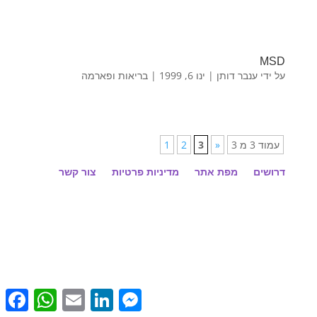
MSD
על ידי
ענבר דותן
|
ינו 6, 1999
|
בריאות ופארמה
עמוד 3 מ 3
«
3
2
1
דרושים
מפת אתר
מדיניות פרטיות
צור קשר
cebook
WhatsApp
Email
LinkedIn
Messenger