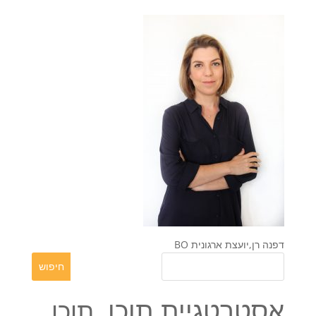
דפנה רן,יועצת ארגונית BO
אסטרטגיית תוכן
תוכן