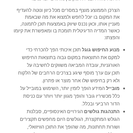
הצרכן הממוצע מוצף במסרים מכל כיוון ונוטה להעדיף
את המקום בו יוכל לחפש ולמצוא את מה שבאמת
מעניין אותו, וכאן נכנס שיווק באמצעות תוכן לתמונה,
כאשר המדיה הדיגיטלית תומכת בו ומאפשרת את קיומו
והפצתו:
מנוע החיפוש גוגל
תוכן איכותי הפך להכרחי כדי
למקם את התוצאות במקום גבוה בתוצאות החיפוש
האורגניות, עובדה המביאה משווקים לחשיבה על
תוכן עם ערך מוסף שיגע בצרכים הרחבים של הלקוח
ולא רק בחיפוש שלו אחר מוצר או פתרון.
מובייל
המידע הופך לזמין יותר, השימוש במובייל על
כלל מכשיריו גובר והופך מגוון יותר ויותר עם כניסת
הדור הרביעי ובכלל.
התנהגות גולשים
הגירויים האינסופיים, סבלנות
הגולש המתקצרת, הגולשים היום מחפשים תקצירים
ושורות תחתונות, מה שהופך את התוכן הוויזואלי,