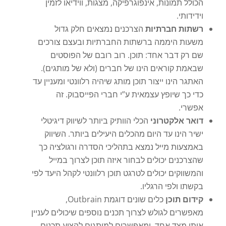
הכולל תמונות, אינפוגרפיקה, מצגות, ווידיאו לזמין
וידידותי.
רשתות חברתיות
הצרכנים נמצאים חלק גדול
משעות היממה ברשתות החברתיות ובעצם צורכים
שם רק דבר אחד: תוכן. רוב רובם של הפוסטים
שבאמת קוראים הינו של חברים (ולא של מותגים).
האתגר הינו ייצור תוכן מותג שיהיה רלוונטי ומעניין עד
כדי כך שיופץ עצמאית ע”י חברי הפייסבוק. זה
אפשרי.
דואר אלקטרוני
הכלי הוותיק ביותר לשיווק דיגיטלי
ישיר הינו עד היום מהכלים היעילים ביותר. השיווק
באמצעות מייל נמצא בתהליכי הסדרה ורגולציה כך
שהצרכנים יכולים לבחור איזה תוכן לצרוך במייל
והמשווקים יכולים לטרגט תוכן רלוונטי לקהל היעד לפי
בקשתו ולפי הרגליו.
קידום תוכן
כלים שונים דוגמת Outbrain,
מאפשרים לגולש לצרוך תכנים נוספים שיכולים לעניין
אותו מצד אחד, ומאפשרים למותגים להציע תכנים