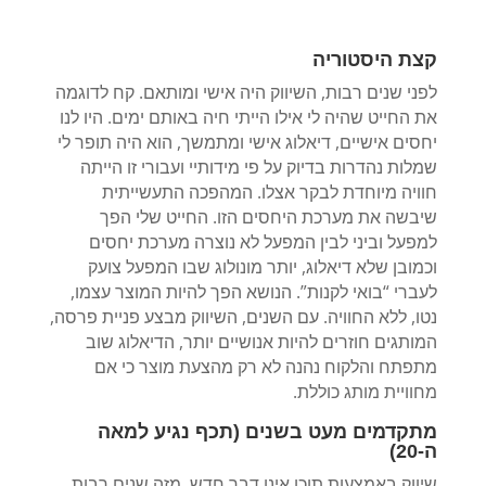
קצת היסטוריה
לפני שנים רבות, השיווק היה אישי ומותאם. קח לדוגמה
את החייט שהיה לי אילו הייתי חיה באותם ימים. היו לנו
יחסים אישיים, דיאלוג אישי ומתמשך, הוא היה תופר לי
שמלות נהדרות בדיוק על פי מידותיי ועבורי זו הייתה
חוויה מיוחדת לבקר אצלו. המהפכה התעשייתית
שיבשה את מערכת היחסים הזו. החייט שלי הפך
למפעל וביני לבין המפעל לא נוצרה מערכת יחסים
וכמובן שלא דיאלוג, יותר מונולוג שבו המפעל צועק
לעברי “בואי לקנות”. הנושא הפך להיות המוצר עצמו,
נטו, ללא החוויה. עם השנים, השיווק מבצע פניית פרסה,
המותגים חוזרים להיות אנושיים יותר, הדיאלוג שוב
מתפתח והלקוח נהנה לא רק מהצעת מוצר כי אם
מחוויית מותג כוללת.
מתקדמים מעט בשנים (תכף נגיע למאה
ה-20)
שיווק באמצעות תוכן אינו דבר חדש. מזה שנים רבות