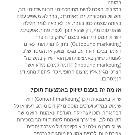
במוחנו.
במקביל, הפכנו להיות מתוחכמים יותר וחשדנים יותר,
והשיווק המסורתי, גם באינטרנט, כבר לא משפיע עלינו
באותה עוצמה כמו בעבר. אני לא באה לומר חלילה
שהפרסום מת, רק שהוא הפך לקצת פחות אפקטיבי.
השיווק המסורתי הוא בעצם “שיווק בדחיפה”
(Outbound marketing), ניתן לדמות אותו לאדם
העומד בכיכר העיר עם מגפון וצועק את המסר שלו,
לעומתו, שיווק באמצעות תוכן הוא “שיווק במשיכה”
(Inbound marketing) הדומה למרכז מידע אשר
הצרכן מגיע אליו מרצונו החופשי כדי ליהנות מהמידע
הנמסר בו.
אז מה זה בעצם שיווק באמצעות תוכן?
שיווק באמצעות תוכן (Content marketing) הוא
שימוש במידע וערכים מוספים לקידום מותג, רעיון או כל
דבר אחר. תוכן יוצר זיקה, העדפה ונאמנות, הוא מושך
תשומת לב, יוצר ערך ונאמנות לקוחות ותומך במכירות.
שיווק תוכן מוצלח יביא לקיומה של מערכת יחסים
ארוכת טווח ולבניית אמון בין מותגים לצרכנים.