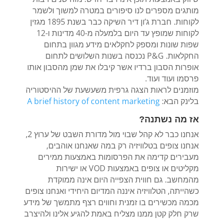
מותגים מספרים לנו סיפורים במטרה למשוך ולשמר
לקוחות. חברת ג’ון דיר השיקה כבר בשנת 1895 מגזין
לקוחות שמופץ עד היום בלמעלה מ-40 מדינות ו-12
שפות שונות ומספק לחקלאים מידע מגוון בתחום
החקלאות. P&G נכנסה בשנות השלושים לתחום
אופרות הסבון ברדיו אשר קיבלו את שמן מהסבון אותו
פרסמו ועוד ועוד.
מוזמנים לראות הצגה גרפית משעשעת של ההיסטוריה
בלינק הבא:
A brief history of content marketing
אז מה נשתנה?
אנחנו כבר לא קהל שבוי מול מדורת השבט של ערוץ 2,
אנחנו צופים בטלוויזיה רק במה שאנחנו אוהבים,
מעבירים קדימה את הפרסומות באמצעות ממירים
מקליטים או צופים באמצעות VOD או ישירות
מהמחשב. גם חווית הצפייה היום אינה ממוקדת
כשהייתה, הטלוויזיה איננה המדיום היחידי ואנחנו צופים
מכמה מכשירים בו זמנית וחווים רצף מתמשך של מידע
שרק חלק קטן ממנו מצליח באמת להגיע אלינו ולהיצרב